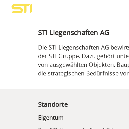
Navigieren
Sprunglinks
Suchbox
Hauptnavigation
Zur
Zum
Suche
auf
Hauptnavigation
Inhalt
STI
Bus
STI Liegenschaften AG
AG
Die STI Liegenschaften AG bewir
der STI Gruppe. Dazu gehört unt
von ausgewählten Objekten. Baupro
die strategischen Bedürfnisse vor
Standorte
Eigentum